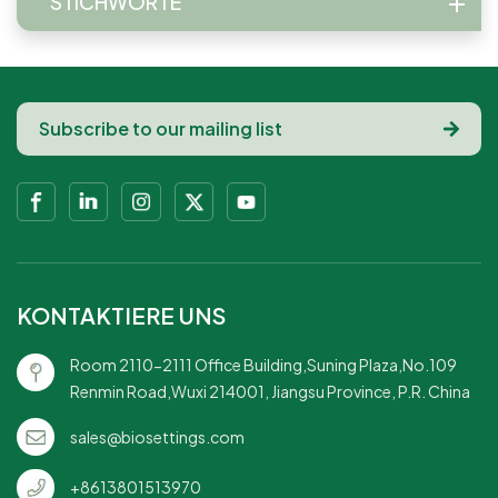
STICHWORTE
KONTAKTIERE UNS
Room 2110-2111 Office Building,Suning Plaza,No.109
Renmin Road,Wuxi 214001, Jiangsu Province, P.R. China
sales@biosettings.com
+8613801513970