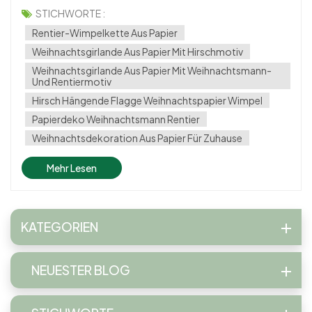
Während Plastikdekorationen die Regale dominieren,
STICHWORTE :
greifen immer mehr Familien und Eventplaner zu
Rentier-Wimpelkette Aus Papier
nachhaltigen Optionen, die sowohl st...
Weihnachtsgirlande Aus Papier Mit Hirschmotiv
Weihnachtsgirlande Aus Papier Mit Weihnachtsmann-
Und Rentiermotiv
Hirsch Hängende Flagge Weihnachtspapier Wimpel
Papierdeko Weihnachtsmann Rentier
Weihnachtsdekoration Aus Papier Für Zuhause
Mehr Lesen
KATEGORIEN
NEUESTER BLOG