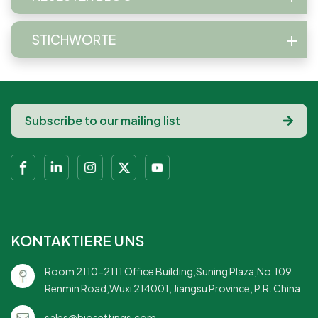
STICHWORTE
KONTAKTIERE UNS
Room 2110-2111 Office Building,Suning Plaza,No.109
Renmin Road,Wuxi 214001, Jiangsu Province, P.R. China
sales@biosettings.com