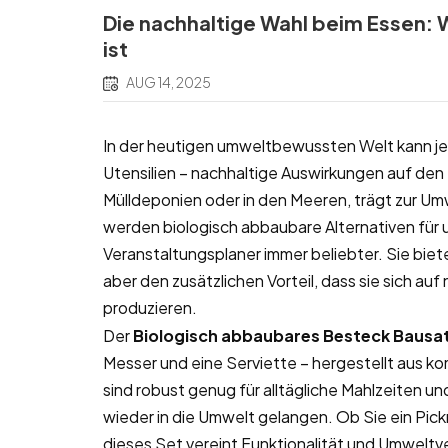
Die nachhaltige Wahl beim Essen:
ist
AUG 14, 2025
In der heutigen umweltbewussten Welt kann je
Utensilien – nachhaltige Auswirkungen auf den
Mülldeponien oder in den Meeren, trägt zur U
werden biologisch abbaubare Alternativen fü
Veranstaltungsplaner immer beliebter. Sie bie
aber den zusätzlichen Vorteil, dass sie sich auf
produzieren.
Der
Biologisch abbaubares Besteck
Bausa
Messer und eine Serviette – hergestellt aus 
sind robust genug für alltägliche Mahlzeiten u
wieder in die Umwelt gelangen. Ob Sie ein Pick
dieses Set vereint Funktionalität und Umweltve