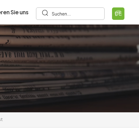
ren Sie uns
DE
st