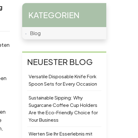
g
KATEGORIEN
Blog
deten
NEUESTER BLOG
Versatile Disposable Knife Fork
ben
Spoon Sets for Every Occasion
Sustainable Sipping: Why
Sugarcane Coffee Cup Holders
ien
Are the Eco-Friendly Choice for
Your Business
e
n,
Werten Sie Ihr Esserlebnis mit