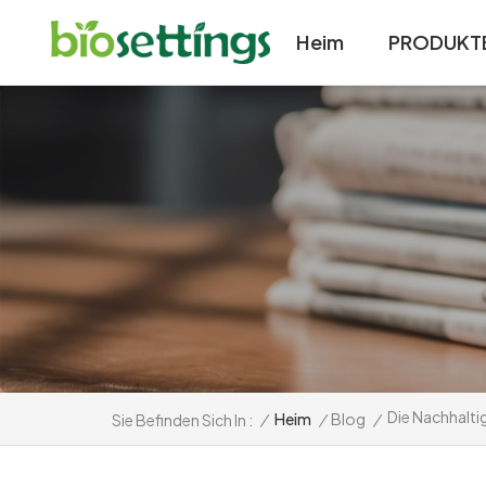
Heim
PRODUKT
Die Nachhalti
/
Heim
/
Blog
/
Sie Befinden Sich In :