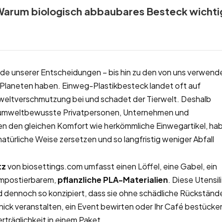
 Warum biologisch abbaubares Besteck wichti
de unserer Entscheidungen – bis hin zu den von uns verwen
 Planeten haben. Einweg-Plastikbesteck landet oft auf
mweltverschmutzung bei und schadet der Tierwelt. Deshalb
r umweltbewusste Privatpersonen, Unternehmen und
ten den gleichen Komfort wie herkömmliche Einwegartikel, ha
 natürliche Weise zersetzen und so langfristig weniger Abfall
tz
von biosettings.com umfasst einen Löffel, eine Gabel, ein
kompostierbarem,
pflanzliche PLA-Materialien
. Diese Utensil
nd dennoch so konzipiert, dass sie ohne schädliche Rückständ
nick veranstalten, ein Event bewirten oder Ihr Café bestücke
rträglichkeit in einem Paket.