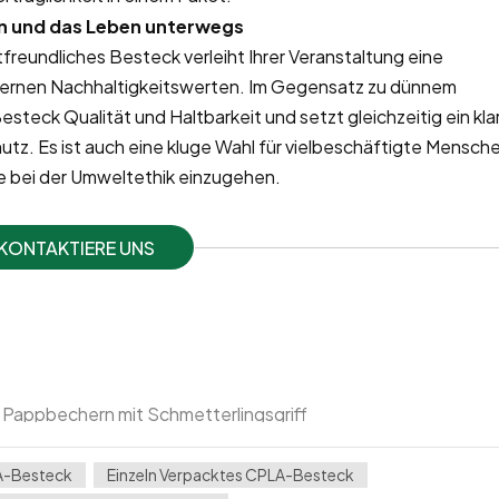
n und das Leben unterwegs
freundliches Besteck verleiht Ihrer Veranstaltung eine
dernen Nachhaltigkeitswerten. Im Gegensatz zu dünnem
steck Qualität und Haltbarkeit und setzt gleichzeitig ein kla
tz. Es ist auch eine kluge Wahl für vielbeschäftigte Mensch
e bei der Umweltethik einzugehen.
KONTAKTIERE UNS
Pappbechern mit Schmetterlingsgriff
A-Besteck
Einzeln Verpacktes CPLA-Besteck